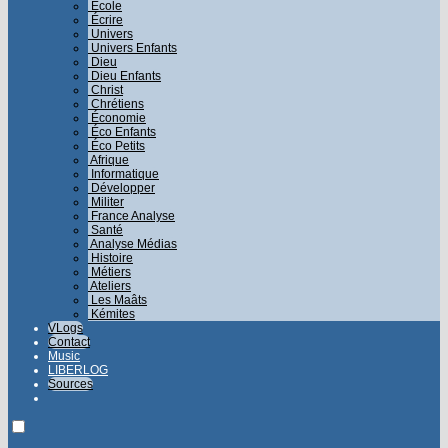
École
Écrire
Univers
Univers Enfants
Dieu
Dieu Enfants
Christ
Chrétiens
Économie
Éco Enfants
Éco Petits
Afrique
Informatique
Développer
Militer
France Analyse
Santé
Analyse Médias
Histoire
Métiers
Ateliers
Les Maâts
Kémites
VLogs
Contact
Music
LIBERLOG
Sources