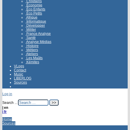
Chrétiens
Économie
Éco Enfants
Éco Petits
Afrique
Informatique
Développer
Militer
France Analyse
Santé
Analyse Médias
Histoire
Métiers
Ateliers
Les Maâts
Kémites
VLogs
Contact
Music
LIBERLOG
Sources
Log in
Search ...
| en
| fr
Home
Sources