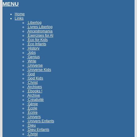
MENU
Home
Links
Liberlog
Livres Liberlog
Ancestromania
Exercises for AI
Eco for Kids
Eco Infants
History
Jobs
Genius
Write
Universe
Universe Kids
God
God Kids
Christ
Archives
Ebooks !
Archive
Créativité
Génie
École
Écrire
Univers
Univers Enfants
Dieu
Dieu Enfants
Christ