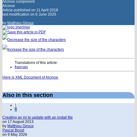
Alcinoe component
Alcinoe
Article published on
11 April 2018
last modification on 6 June 2026
by
Matthieu Giroux
Translations of this article:
français
Here is XML Document of Alcinoe
.
Also in this section
1
2
Creating an ini to update with an install file
on 17 August 2013
by
Matthieu Giroux
Pascal Boost
on 9 May 2026