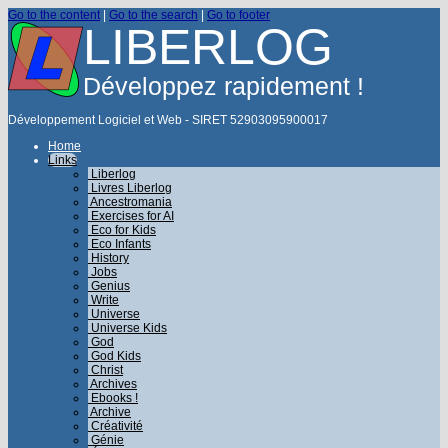
Go to the content
|
Go to the search
|
Go to footer
LIBERLOG
Développez rapidement !
Développement Logiciel et Web - SIRET 52903095900017
Home
Links
Liberlog
Livres Liberlog
Ancestromania
Exercises for AI
Eco for Kids
Eco Infants
History
Jobs
Genius
Write
Universe
Universe Kids
God
God Kids
Christ
Archives
Ebooks !
Archive
Créativité
Génie