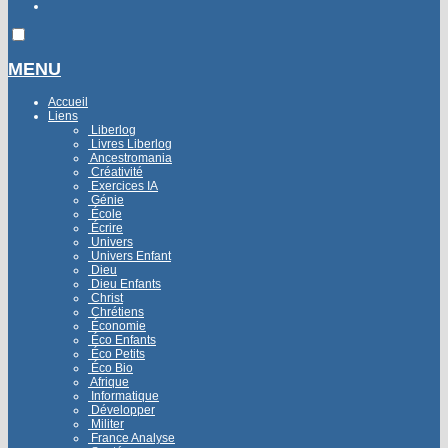
MENU
Accueil
Liens
Liberlog
Livres Liberlog
Ancestromania
Créativité
Exercices IA
Génie
École
Écrire
Univers
Univers Enfant
Dieu
Dieu Enfants
Christ
Chrétiens
Économie
Éco Enfants
Éco Petits
Éco Bio
Afrique
Informatique
Développer
Militer
France Analyse