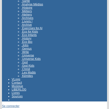
Santé
Analyse Médias
Histoire
Métiers
Ateliers
Archives
Livrels !
Archive
Exercises for AI
Eco for Kids
Eco Infants
History
Eco Bio
Jobs
Genius
Write
Universe
Universe Kids
God
God Kids
Christ
Les Maâts
Kémites
VLogs
Contact
Musique
LIBERLOG
Livres
Sources
Se connecter