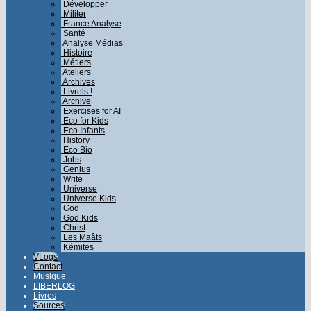
Développer
Militer
France Analyse
Santé
Analyse Médias
Histoire
Métiers
Ateliers
Archives
Livrels !
Archive
Exercises for AI
Eco for Kids
Eco Infants
History
Eco Bio
Jobs
Genius
Write
Universe
Universe Kids
God
God Kids
Christ
Les Maâts
Kémites
VLogs
Contact
Musique
LIBERLOG
Livres
Sources