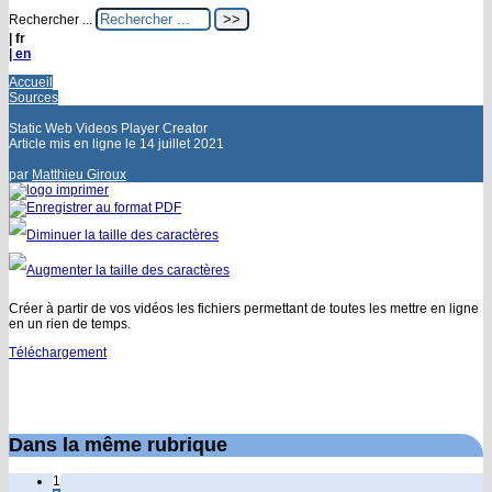
Rechercher ...
| fr
| en
Accueil
Sources
Static Web Videos Player Creator
Article mis en ligne le
14 juillet 2021
par
Matthieu Giroux
Créer à partir de vos vidéos les fichiers permettant de toutes les mettre en ligne
en un rien de temps.
Téléchargement
Dans la même rubrique
1