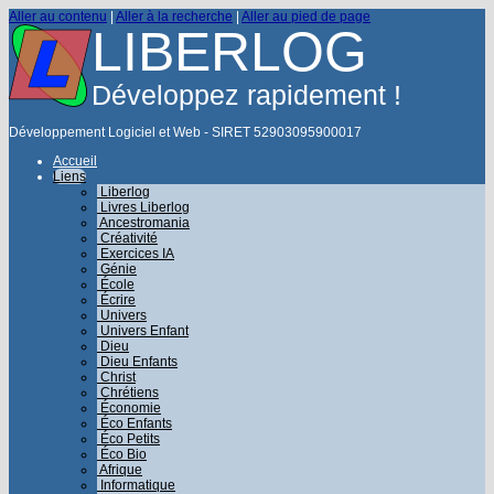
Aller au contenu
|
Aller à la recherche
|
Aller au pied de page
LIBERLOG
Développez rapidement !
Développement Logiciel et Web - SIRET 52903095900017
Accueil
Liens
Liberlog
Livres Liberlog
Ancestromania
Créativité
Exercices IA
Génie
École
Écrire
Univers
Univers Enfant
Dieu
Dieu Enfants
Christ
Chrétiens
Économie
Éco Enfants
Éco Petits
Éco Bio
Afrique
Informatique